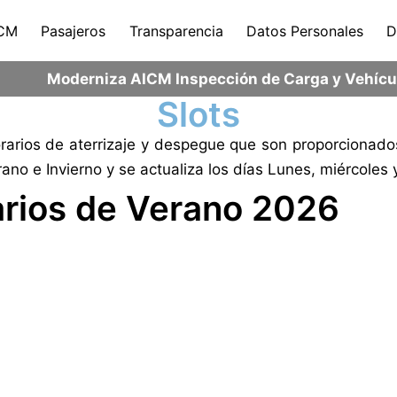
CM
Pasajeros
Transparencia
Datos Personales
D
Moderniza AICM Inspección de Carga y Vehícul
Slots
horarios de aterrizaje y despegue que son proporcionado
o e Invierno y se actualiza los días Lunes, miércoles y
arios de Verano 2026