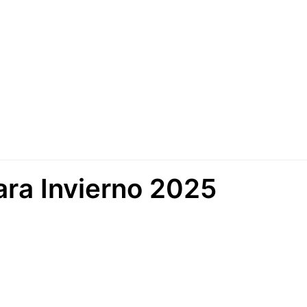
ara Invierno 2025