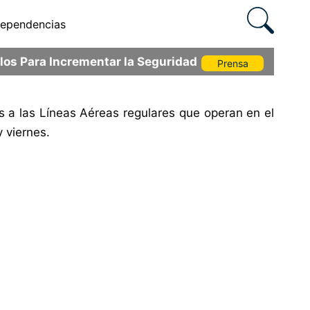
ependencias
os Para Incrementar la Seguridad
Prensa
s a las Líneas Aéreas regulares que operan en el
 viernes.