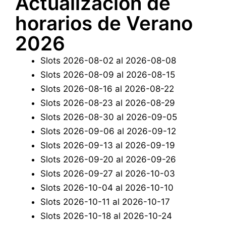
Actualización de
horarios de Verano
2026
Slots 2026-08-02 al 2026-08-08
Slots 2026-08-09 al 2026-08-15
Slots 2026-08-16 al 2026-08-22
Slots 2026-08-23 al 2026-08-29
Slots 2026-08-30 al 2026-09-05
Slots 2026-09-06 al 2026-09-12
Slots 2026-09-13 al 2026-09-19
Slots 2026-09-20 al 2026-09-26
Slots 2026-09-27 al 2026-10-03
Slots 2026-10-04 al 2026-10-10
Slots 2026-10-11 al 2026-10-17
Slots 2026-10-18 al 2026-10-24