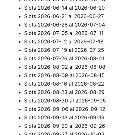
Slots 2026-06-14 al 2026-06-20
Slots 2026-06-21 al 2026-06-27
Slots 2026-06-28 al 2026-07-04
Slots 2026-07-05 al 2026-07-11
Slots 2026-07-12 al 2026-07-18
Slots 2026-07-19 al 2026-07-25
Slots 2026-07-26 al 2026-08-01
Slots 2026-08-02 al 2026-08-08
Slots 2026-08-09 al 2026-08-15
Slots 2026-08-16 al 2026-08-22
Slots 2026-08-23 al 2026-08-29
Slots 2026-08-30 al 2026-09-05
Slots 2026-09-06 al 2026-09-12
Slots 2026-09-13 al 2026-09-19
Slots 2026-09-20 al 2026-09-26
Slots 2026-09-27 al 2026-10-03