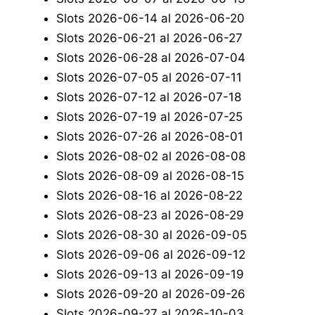
Slots 2026-06-14 al 2026-06-20
Slots 2026-06-21 al 2026-06-27
Slots 2026-06-28 al 2026-07-04
Slots 2026-07-05 al 2026-07-11
Slots 2026-07-12 al 2026-07-18
Slots 2026-07-19 al 2026-07-25
Slots 2026-07-26 al 2026-08-01
Slots 2026-08-02 al 2026-08-08
Slots 2026-08-09 al 2026-08-15
Slots 2026-08-16 al 2026-08-22
Slots 2026-08-23 al 2026-08-29
Slots 2026-08-30 al 2026-09-05
Slots 2026-09-06 al 2026-09-12
Slots 2026-09-13 al 2026-09-19
Slots 2026-09-20 al 2026-09-26
Slots 2026-09-27 al 2026-10-03