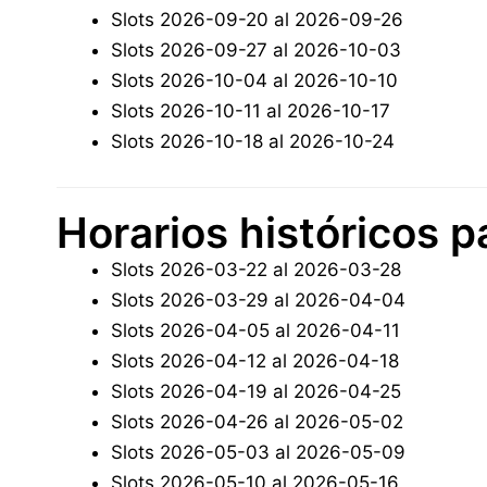
Slots 2026-09-20 al 2026-09-26
Slots 2026-09-27 al 2026-10-03
Slots 2026-10-04 al 2026-10-10
Slots 2026-10-11 al 2026-10-17
Slots 2026-10-18 al 2026-10-24
Horarios históricos 
Slots 2026-03-22 al 2026-03-28
Slots 2026-03-29 al 2026-04-04
Slots 2026-04-05 al 2026-04-11
Slots 2026-04-12 al 2026-04-18
Slots 2026-04-19 al 2026-04-25
Slots 2026-04-26 al 2026-05-02
Slots 2026-05-03 al 2026-05-09
Slots 2026-05-10 al 2026-05-16