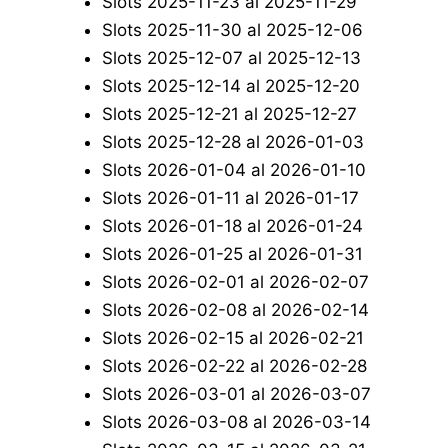
Slots 2025-11-23 al 2025-11-29
Slots 2025-11-30 al 2025-12-06
Slots 2025-12-07 al 2025-12-13
Slots 2025-12-14 al 2025-12-20
Slots 2025-12-21 al 2025-12-27
Slots 2025-12-28 al 2026-01-03
Slots 2026-01-04 al 2026-01-10
Slots 2026-01-11 al 2026-01-17
Slots 2026-01-18 al 2026-01-24
Slots 2026-01-25 al 2026-01-31
Slots 2026-02-01 al 2026-02-07
Slots 2026-02-08 al 2026-02-14
Slots 2026-02-15 al 2026-02-21
Slots 2026-02-22 al 2026-02-28
Slots 2026-03-01 al 2026-03-07
Slots 2026-03-08 al 2026-03-14