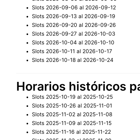
Slots 2026-09-06 al 2026-09-12
Slots 2026-09-13 al 2026-09-19
Slots 2026-09-20 al 2026-09-26
Slots 2026-09-27 al 2026-10-03
Slots 2026-10-04 al 2026-10-10
Slots 2026-10-11 al 2026-10-17
Slots 2026-10-18 al 2026-10-24
Horarios históricos p
Slots 2025-10-19 al 2025-10-25
Slots 2025-10-26 al 2025-11-01
Slots 2025-11-02 al 2025-11-08
Slots 2025-11-09 al 2025-11-15
Slots 2025-11-16 al 2025-11-22