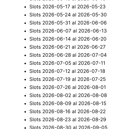
Slots 2026-05-17 al 2026-05-23
Slots 2026-05-24 al 2026-05-30
Slots 2026-05-31 al 2026-06-06
Slots 2026-06-07 al 2026-06-13
Slots 2026-06-14 al 2026-06-20
Slots 2026-06-21 al 2026-06-27
Slots 2026-06-28 al 2026-07-04
Slots 2026-07-05 al 2026-07-11
Slots 2026-07-12 al 2026-07-18
Slots 2026-07-19 al 2026-07-25
Slots 2026-07-26 al 2026-08-01
Slots 2026-08-02 al 2026-08-08
Slots 2026-08-09 al 2026-08-15
Slots 2026-08-16 al 2026-08-22
Slots 2026-08-23 al 2026-08-29
Slots 2026-08-30 al 2026-09-05