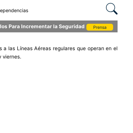
ependencias
os Para Incrementar la Seguridad
Prensa
s a las Líneas Aéreas regulares que operan en el
 viernes.