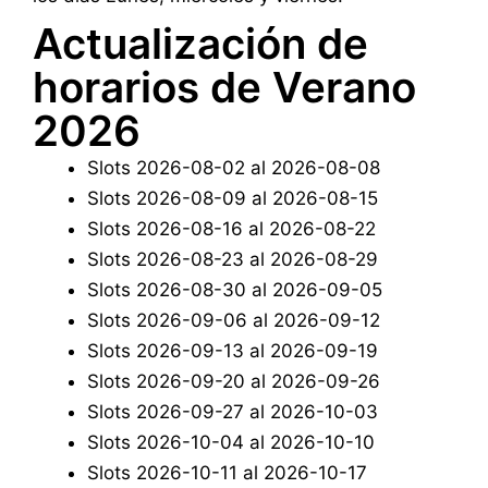
Actualización de
horarios de Verano
2026
Slots 2026-08-02 al 2026-08-08
Slots 2026-08-09 al 2026-08-15
Slots 2026-08-16 al 2026-08-22
Slots 2026-08-23 al 2026-08-29
Slots 2026-08-30 al 2026-09-05
Slots 2026-09-06 al 2026-09-12
Slots 2026-09-13 al 2026-09-19
Slots 2026-09-20 al 2026-09-26
Slots 2026-09-27 al 2026-10-03
Slots 2026-10-04 al 2026-10-10
Slots 2026-10-11 al 2026-10-17