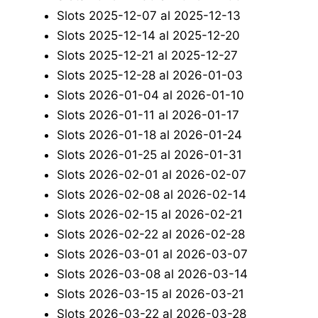
Slots 2025-12-07 al 2025-12-13
Slots 2025-12-14 al 2025-12-20
Slots 2025-12-21 al 2025-12-27
Slots 2025-12-28 al 2026-01-03
Slots 2026-01-04 al 2026-01-10
Slots 2026-01-11 al 2026-01-17
Slots 2026-01-18 al 2026-01-24
Slots 2026-01-25 al 2026-01-31
Slots 2026-02-01 al 2026-02-07
Slots 2026-02-08 al 2026-02-14
Slots 2026-02-15 al 2026-02-21
Slots 2026-02-22 al 2026-02-28
Slots 2026-03-01 al 2026-03-07
Slots 2026-03-08 al 2026-03-14
Slots 2026-03-15 al 2026-03-21
Slots 2026-03-22 al 2026-03-28