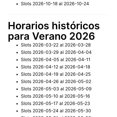
Slots 2026-10-18 al 2026-10-24
Horarios históricos
para Verano 2026
Slots 2026-03-22 al 2026-03-28
Slots 2026-03-29 al 2026-04-04
Slots 2026-04-05 al 2026-04-11
Slots 2026-04-12 al 2026-04-18
Slots 2026-04-19 al 2026-04-25
Slots 2026-04-26 al 2026-05-02
Slots 2026-05-03 al 2026-05-09
Slots 2026-05-10 al 2026-05-16
Slots 2026-05-17 al 2026-05-23
Slots 2026-05-24 al 2026-05-30