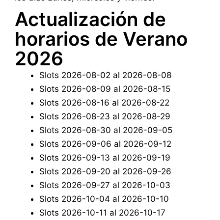
Actualización de
horarios de Verano
2026
Slots 2026-08-02 al 2026-08-08
Slots 2026-08-09 al 2026-08-15
Slots 2026-08-16 al 2026-08-22
Slots 2026-08-23 al 2026-08-29
Slots 2026-08-30 al 2026-09-05
Slots 2026-09-06 al 2026-09-12
Slots 2026-09-13 al 2026-09-19
Slots 2026-09-20 al 2026-09-26
Slots 2026-09-27 al 2026-10-03
Slots 2026-10-04 al 2026-10-10
Slots 2026-10-11 al 2026-10-17