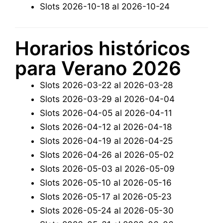
Slots 2026-10-18 al 2026-10-24
Horarios históricos
para Verano 2026
Slots 2026-03-22 al 2026-03-28
Slots 2026-03-29 al 2026-04-04
Slots 2026-04-05 al 2026-04-11
Slots 2026-04-12 al 2026-04-18
Slots 2026-04-19 al 2026-04-25
Slots 2026-04-26 al 2026-05-02
Slots 2026-05-03 al 2026-05-09
Slots 2026-05-10 al 2026-05-16
Slots 2026-05-17 al 2026-05-23
Slots 2026-05-24 al 2026-05-30