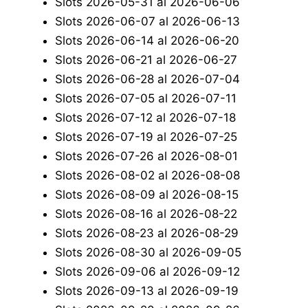
Slots 2026-05-31 al 2026-06-06
Slots 2026-06-07 al 2026-06-13
Slots 2026-06-14 al 2026-06-20
Slots 2026-06-21 al 2026-06-27
Slots 2026-06-28 al 2026-07-04
Slots 2026-07-05 al 2026-07-11
Slots 2026-07-12 al 2026-07-18
Slots 2026-07-19 al 2026-07-25
Slots 2026-07-26 al 2026-08-01
Slots 2026-08-02 al 2026-08-08
Slots 2026-08-09 al 2026-08-15
Slots 2026-08-16 al 2026-08-22
Slots 2026-08-23 al 2026-08-29
Slots 2026-08-30 al 2026-09-05
Slots 2026-09-06 al 2026-09-12
Slots 2026-09-13 al 2026-09-19