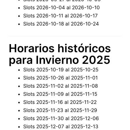
Slots 2026-10-04 al 2026-10-10
Slots 2026-10-11 al 2026-10-17
Slots 2026-10-18 al 2026-10-24
Horarios históricos
para Invierno 2025
Slots 2025-10-19 al 2025-10-25
Slots 2025-10-26 al 2025-11-01
Slots 2025-11-02 al 2025-11-08
Slots 2025-11-09 al 2025-11-15
Slots 2025-11-16 al 2025-11-22
Slots 2025-11-23 al 2025-11-29
Slots 2025-11-30 al 2025-12-06
Slots 2025-12-07 al 2025-12-13