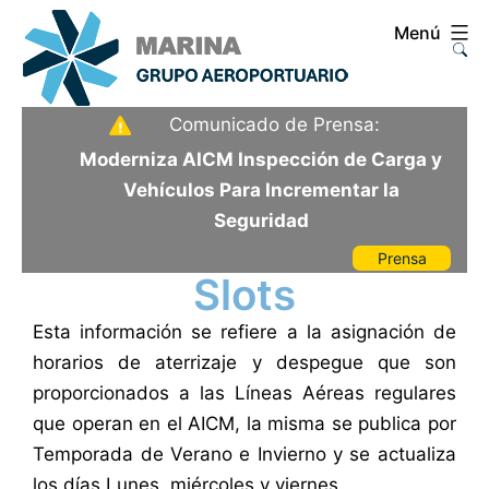
Saltar
Menú
al
contenido
Aeropuerto
Comunicado de Prensa:
Internacional
Moderniza AICM Inspección de Carga y
de
Vehículos Para Incrementar la
la
Seguridad
Ciudad
Prensa
de
Slots
México
Esta información se refiere a la asignación de
horarios de aterrizaje y despegue que son
proporcionados a las Líneas Aéreas regulares
que operan en el AICM, la misma se publica por
Temporada de Verano e Invierno y se actualiza
los días Lunes, miércoles y viernes.