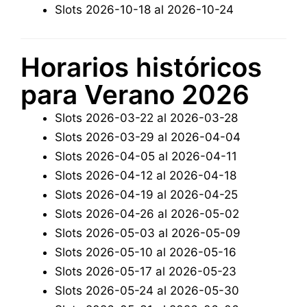
Slots 2026-10-18 al 2026-10-24
Horarios históricos
para Verano 2026
Slots 2026-03-22 al 2026-03-28
Slots 2026-03-29 al 2026-04-04
Slots 2026-04-05 al 2026-04-11
Slots 2026-04-12 al 2026-04-18
Slots 2026-04-19 al 2026-04-25
Slots 2026-04-26 al 2026-05-02
Slots 2026-05-03 al 2026-05-09
Slots 2026-05-10 al 2026-05-16
Slots 2026-05-17 al 2026-05-23
Slots 2026-05-24 al 2026-05-30