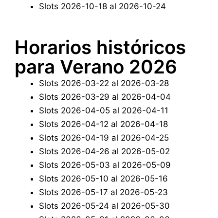
Slots 2026-10-18 al 2026-10-24
Horarios históricos
para Verano 2026
Slots 2026-03-22 al 2026-03-28
Slots 2026-03-29 al 2026-04-04
Slots 2026-04-05 al 2026-04-11
Slots 2026-04-12 al 2026-04-18
Slots 2026-04-19 al 2026-04-25
Slots 2026-04-26 al 2026-05-02
Slots 2026-05-03 al 2026-05-09
Slots 2026-05-10 al 2026-05-16
Slots 2026-05-17 al 2026-05-23
Slots 2026-05-24 al 2026-05-30