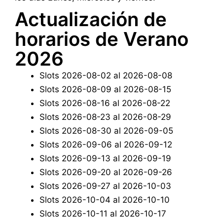
Actualización de
horarios de Verano
2026
Slots 2026-08-02 al 2026-08-08
Slots 2026-08-09 al 2026-08-15
Slots 2026-08-16 al 2026-08-22
Slots 2026-08-23 al 2026-08-29
Slots 2026-08-30 al 2026-09-05
Slots 2026-09-06 al 2026-09-12
Slots 2026-09-13 al 2026-09-19
Slots 2026-09-20 al 2026-09-26
Slots 2026-09-27 al 2026-10-03
Slots 2026-10-04 al 2026-10-10
Slots 2026-10-11 al 2026-10-17