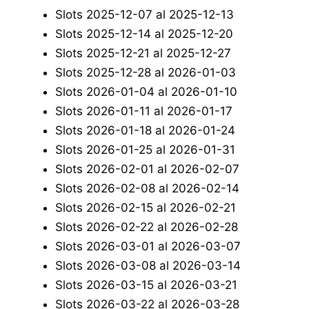
Slots 2025-12-07 al 2025-12-13
Slots 2025-12-14 al 2025-12-20
Slots 2025-12-21 al 2025-12-27
Slots 2025-12-28 al 2026-01-03
Slots 2026-01-04 al 2026-01-10
Slots 2026-01-11 al 2026-01-17
Slots 2026-01-18 al 2026-01-24
Slots 2026-01-25 al 2026-01-31
Slots 2026-02-01 al 2026-02-07
Slots 2026-02-08 al 2026-02-14
Slots 2026-02-15 al 2026-02-21
Slots 2026-02-22 al 2026-02-28
Slots 2026-03-01 al 2026-03-07
Slots 2026-03-08 al 2026-03-14
Slots 2026-03-15 al 2026-03-21
Slots 2026-03-22 al 2026-03-28