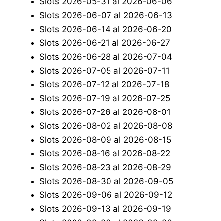
Slots 2026-05-31 al 2026-06-06
Slots 2026-06-07 al 2026-06-13
Slots 2026-06-14 al 2026-06-20
Slots 2026-06-21 al 2026-06-27
Slots 2026-06-28 al 2026-07-04
Slots 2026-07-05 al 2026-07-11
Slots 2026-07-12 al 2026-07-18
Slots 2026-07-19 al 2026-07-25
Slots 2026-07-26 al 2026-08-01
Slots 2026-08-02 al 2026-08-08
Slots 2026-08-09 al 2026-08-15
Slots 2026-08-16 al 2026-08-22
Slots 2026-08-23 al 2026-08-29
Slots 2026-08-30 al 2026-09-05
Slots 2026-09-06 al 2026-09-12
Slots 2026-09-13 al 2026-09-19