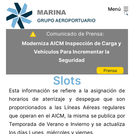
Saltar
Menú
al
contenido
Aeropuerto
Comunicado de Prensa:
Internacional
Moderniza AICM Inspección de Carga y
de
Vehículos Para Incrementar la
la
Seguridad
Ciudad
Prensa
de
Slots
México
Esta información se refiere a la asignación de
horarios de aterrizaje y despegue que son
proporcionados a las Líneas Aéreas regulares
que operan en el AICM, la misma se publica por
Temporada de Verano e Invierno y se actualiza
los días Lunes, miércoles y viernes.