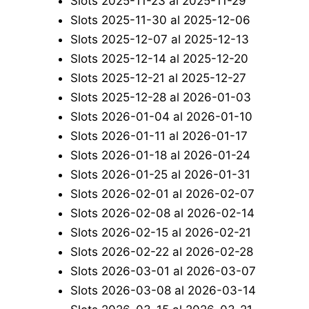
Slots 2025-11-23 al 2025-11-29
Slots 2025-11-30 al 2025-12-06
Slots 2025-12-07 al 2025-12-13
Slots 2025-12-14 al 2025-12-20
Slots 2025-12-21 al 2025-12-27
Slots 2025-12-28 al 2026-01-03
Slots 2026-01-04 al 2026-01-10
Slots 2026-01-11 al 2026-01-17
Slots 2026-01-18 al 2026-01-24
Slots 2026-01-25 al 2026-01-31
Slots 2026-02-01 al 2026-02-07
Slots 2026-02-08 al 2026-02-14
Slots 2026-02-15 al 2026-02-21
Slots 2026-02-22 al 2026-02-28
Slots 2026-03-01 al 2026-03-07
Slots 2026-03-08 al 2026-03-14