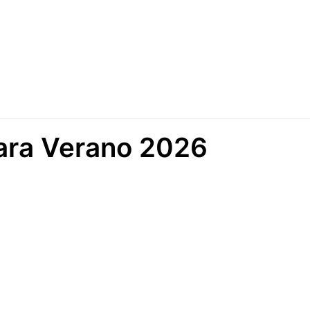
para Verano 2026