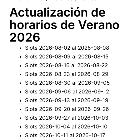
Actualización de
horarios de Verano
2026
Slots 2026-08-02 al 2026-08-08
Slots 2026-08-09 al 2026-08-15
Slots 2026-08-16 al 2026-08-22
Slots 2026-08-23 al 2026-08-29
Slots 2026-08-30 al 2026-09-05
Slots 2026-09-06 al 2026-09-12
Slots 2026-09-13 al 2026-09-19
Slots 2026-09-20 al 2026-09-26
Slots 2026-09-27 al 2026-10-03
Slots 2026-10-04 al 2026-10-10
Slots 2026-10-11 al 2026-10-17