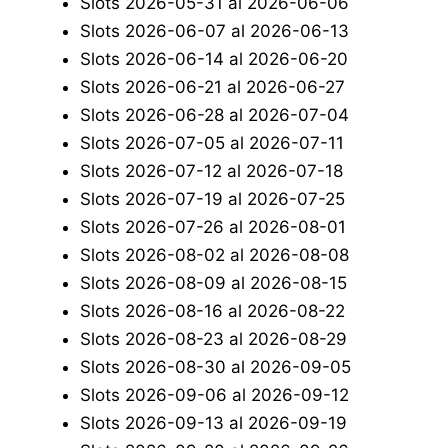
Slots 2026-05-31 al 2026-06-06
Slots 2026-06-07 al 2026-06-13
Slots 2026-06-14 al 2026-06-20
Slots 2026-06-21 al 2026-06-27
Slots 2026-06-28 al 2026-07-04
Slots 2026-07-05 al 2026-07-11
Slots 2026-07-12 al 2026-07-18
Slots 2026-07-19 al 2026-07-25
Slots 2026-07-26 al 2026-08-01
Slots 2026-08-02 al 2026-08-08
Slots 2026-08-09 al 2026-08-15
Slots 2026-08-16 al 2026-08-22
Slots 2026-08-23 al 2026-08-29
Slots 2026-08-30 al 2026-09-05
Slots 2026-09-06 al 2026-09-12
Slots 2026-09-13 al 2026-09-19