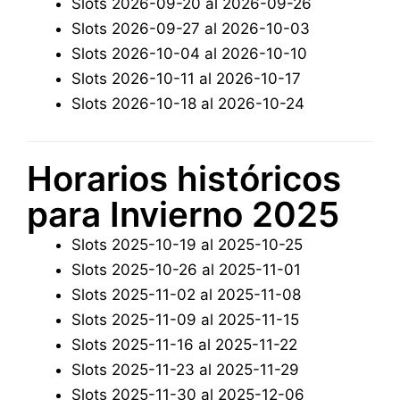
Slots 2026-09-20 al 2026-09-26
Slots 2026-09-27 al 2026-10-03
Slots 2026-10-04 al 2026-10-10
Slots 2026-10-11 al 2026-10-17
Slots 2026-10-18 al 2026-10-24
Horarios históricos
para Invierno 2025
Slots 2025-10-19 al 2025-10-25
Slots 2025-10-26 al 2025-11-01
Slots 2025-11-02 al 2025-11-08
Slots 2025-11-09 al 2025-11-15
Slots 2025-11-16 al 2025-11-22
Slots 2025-11-23 al 2025-11-29
Slots 2025-11-30 al 2025-12-06