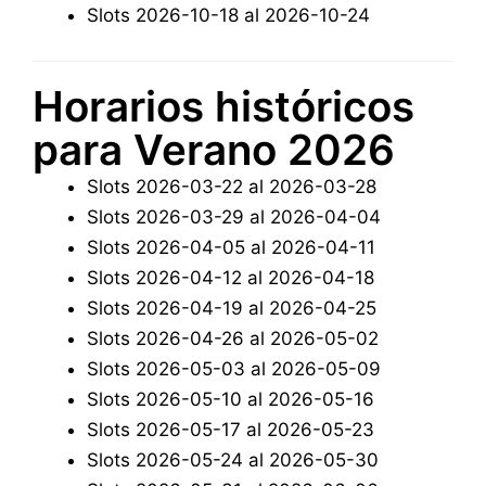
Slots 2026-10-18 al 2026-10-24
Horarios históricos
para Verano 2026
Slots 2026-03-22 al 2026-03-28
Slots 2026-03-29 al 2026-04-04
Slots 2026-04-05 al 2026-04-11
Slots 2026-04-12 al 2026-04-18
Slots 2026-04-19 al 2026-04-25
Slots 2026-04-26 al 2026-05-02
Slots 2026-05-03 al 2026-05-09
Slots 2026-05-10 al 2026-05-16
Slots 2026-05-17 al 2026-05-23
Slots 2026-05-24 al 2026-05-30