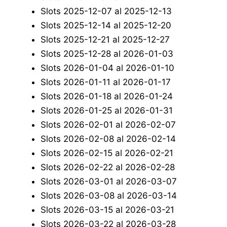
Slots 2025-12-07 al 2025-12-13
Slots 2025-12-14 al 2025-12-20
Slots 2025-12-21 al 2025-12-27
Slots 2025-12-28 al 2026-01-03
Slots 2026-01-04 al 2026-01-10
Slots 2026-01-11 al 2026-01-17
Slots 2026-01-18 al 2026-01-24
Slots 2026-01-25 al 2026-01-31
Slots 2026-02-01 al 2026-02-07
Slots 2026-02-08 al 2026-02-14
Slots 2026-02-15 al 2026-02-21
Slots 2026-02-22 al 2026-02-28
Slots 2026-03-01 al 2026-03-07
Slots 2026-03-08 al 2026-03-14
Slots 2026-03-15 al 2026-03-21
Slots 2026-03-22 al 2026-03-28