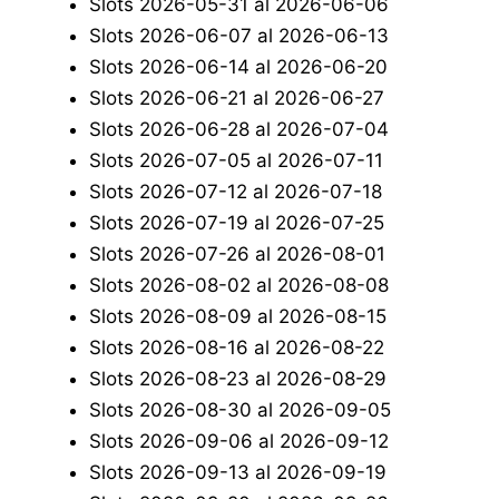
Slots 2026-05-31 al 2026-06-06
Slots 2026-06-07 al 2026-06-13
Slots 2026-06-14 al 2026-06-20
Slots 2026-06-21 al 2026-06-27
Slots 2026-06-28 al 2026-07-04
Slots 2026-07-05 al 2026-07-11
Slots 2026-07-12 al 2026-07-18
Slots 2026-07-19 al 2026-07-25
Slots 2026-07-26 al 2026-08-01
Slots 2026-08-02 al 2026-08-08
Slots 2026-08-09 al 2026-08-15
Slots 2026-08-16 al 2026-08-22
Slots 2026-08-23 al 2026-08-29
Slots 2026-08-30 al 2026-09-05
Slots 2026-09-06 al 2026-09-12
Slots 2026-09-13 al 2026-09-19