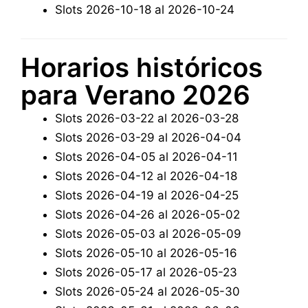
Slots 2026-10-18 al 2026-10-24
Horarios históricos
para Verano 2026
Slots 2026-03-22 al 2026-03-28
Slots 2026-03-29 al 2026-04-04
Slots 2026-04-05 al 2026-04-11
Slots 2026-04-12 al 2026-04-18
Slots 2026-04-19 al 2026-04-25
Slots 2026-04-26 al 2026-05-02
Slots 2026-05-03 al 2026-05-09
Slots 2026-05-10 al 2026-05-16
Slots 2026-05-17 al 2026-05-23
Slots 2026-05-24 al 2026-05-30