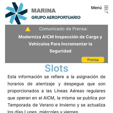
Saltar
Menú
al
contenido
Aeropuerto
Comunicado de Prensa:
Internacional
Moderniza AICM Inspección de Carga y
de
Vehículos Para Incrementar la
la
Seguridad
Ciudad
Prensa
de
Slots
México
Esta información se refiere a la asignación de
horarios de aterrizaje y despegue que son
proporcionados a las Líneas Aéreas regulares
que operan en el AICM, la misma se publica por
Temporada de Verano e Invierno y se actualiza
los días Lunes, miércoles y viernes.