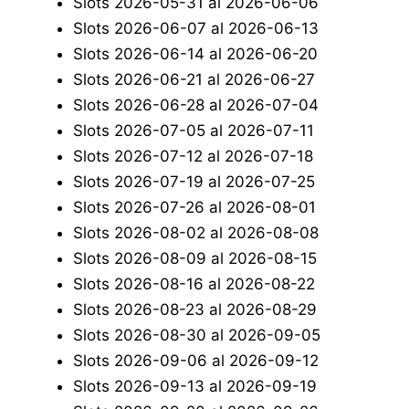
Slots 2026-05-31 al 2026-06-06
Slots 2026-06-07 al 2026-06-13
Slots 2026-06-14 al 2026-06-20
Slots 2026-06-21 al 2026-06-27
Slots 2026-06-28 al 2026-07-04
Slots 2026-07-05 al 2026-07-11
Slots 2026-07-12 al 2026-07-18
Slots 2026-07-19 al 2026-07-25
Slots 2026-07-26 al 2026-08-01
Slots 2026-08-02 al 2026-08-08
Slots 2026-08-09 al 2026-08-15
Slots 2026-08-16 al 2026-08-22
Slots 2026-08-23 al 2026-08-29
Slots 2026-08-30 al 2026-09-05
Slots 2026-09-06 al 2026-09-12
Slots 2026-09-13 al 2026-09-19