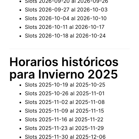
Slots 2026-09-20 al 2026-09-26
Slots 2026-09-27 al 2026-10-03
Slots 2026-10-04 al 2026-10-10
Slots 2026-10-11 al 2026-10-17
Slots 2026-10-18 al 2026-10-24
Horarios históricos
para Invierno 2025
Slots 2025-10-19 al 2025-10-25
Slots 2025-10-26 al 2025-11-01
Slots 2025-11-02 al 2025-11-08
Slots 2025-11-09 al 2025-11-15
Slots 2025-11-16 al 2025-11-22
Slots 2025-11-23 al 2025-11-29
Slots 2025-11-30 al 2025-12-06