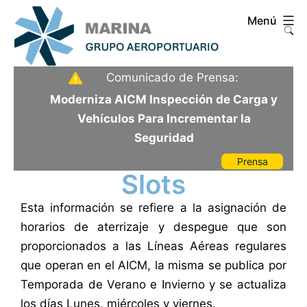
Saltar
Menú
al
contenido
Aeropuerto
Comunicado de Prensa:
Internacional
Moderniza AICM Inspección de Carga y
de
Vehículos Para Incrementar la
la
Seguridad
Ciudad
Prensa
de
Slots
México
Esta información se refiere a la asignación de
horarios de aterrizaje y despegue que son
proporcionados a las Líneas Aéreas regulares
que operan en el AICM, la misma se publica por
Temporada de Verano e Invierno y se actualiza
los días Lunes, miércoles y viernes.