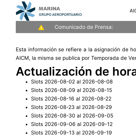
Saltar
AI
al
contenido
Aeropuerto
Comunicado de Prensa:
Internacional
de
Esta información se refiere a la asignación de 
la
AICM, la misma se publica por Temporada de Veran
Ciudad
de
Actualización de hor
México
Slots 2026-08-02 al 2026-08-08
Slots 2026-08-09 al 2026-08-15
Slots 2026-08-16 al 2026-08-22
Slots 2026-08-23 al 2026-08-29
Slots 2026-08-30 al 2026-09-05
Slots 2026-09-06 al 2026-09-12
Slots 2026-09-13 al 2026-09-19