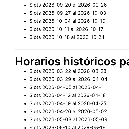
Slots 2026-09-20 al 2026-09-26
Slots 2026-09-27 al 2026-10-03
Slots 2026-10-04 al 2026-10-10
Slots 2026-10-11 al 2026-10-17
Slots 2026-10-18 al 2026-10-24
Horarios históricos 
Slots 2026-03-22 al 2026-03-28
Slots 2026-03-29 al 2026-04-04
Slots 2026-04-05 al 2026-04-11
Slots 2026-04-12 al 2026-04-18
Slots 2026-04-19 al 2026-04-25
Slots 2026-04-26 al 2026-05-02
Slots 2026-05-03 al 2026-05-09
Slots 2026-05-10 al 2026-05-16