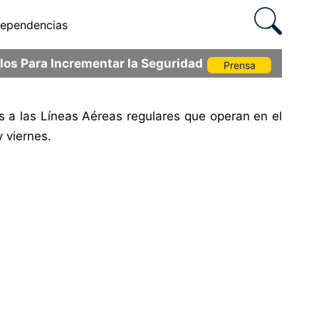
ependencias
os Para Incrementar la Seguridad
Prensa
s a las Líneas Aéreas regulares que operan en el
 viernes.