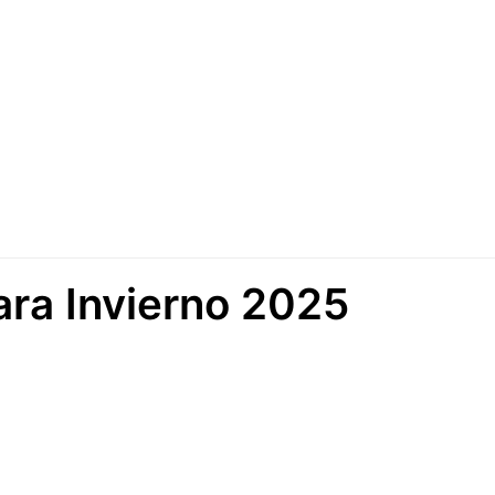
ara Invierno 2025