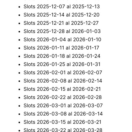
Slots 2025-12-07 al 2025-12-13
Slots 2025-12-14 al 2025-12-20
Slots 2025-12-21 al 2025-12-27
Slots 2025-12-28 al 2026-01-03
Slots 2026-01-04 al 2026-01-10
Slots 2026-01-11 al 2026-01-17
Slots 2026-01-18 al 2026-01-24
Slots 2026-01-25 al 2026-01-31
Slots 2026-02-01 al 2026-02-07
Slots 2026-02-08 al 2026-02-14
Slots 2026-02-15 al 2026-02-21
Slots 2026-02-22 al 2026-02-28
Slots 2026-03-01 al 2026-03-07
Slots 2026-03-08 al 2026-03-14
Slots 2026-03-15 al 2026-03-21
Slots 2026-03-22 al 2026-03-28