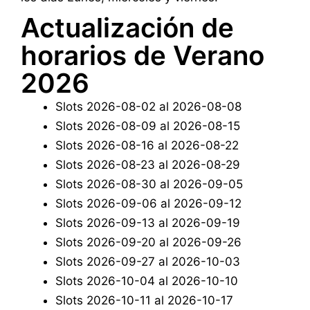
Actualización de
horarios de Verano
2026
Slots 2026-08-02 al 2026-08-08
Slots 2026-08-09 al 2026-08-15
Slots 2026-08-16 al 2026-08-22
Slots 2026-08-23 al 2026-08-29
Slots 2026-08-30 al 2026-09-05
Slots 2026-09-06 al 2026-09-12
Slots 2026-09-13 al 2026-09-19
Slots 2026-09-20 al 2026-09-26
Slots 2026-09-27 al 2026-10-03
Slots 2026-10-04 al 2026-10-10
Slots 2026-10-11 al 2026-10-17