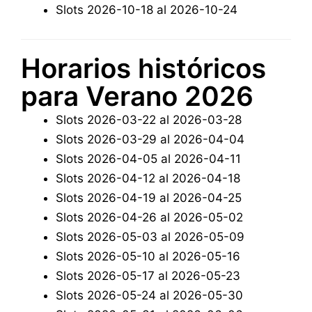
Slots 2026-10-18 al 2026-10-24
Horarios históricos
para Verano 2026
Slots 2026-03-22 al 2026-03-28
Slots 2026-03-29 al 2026-04-04
Slots 2026-04-05 al 2026-04-11
Slots 2026-04-12 al 2026-04-18
Slots 2026-04-19 al 2026-04-25
Slots 2026-04-26 al 2026-05-02
Slots 2026-05-03 al 2026-05-09
Slots 2026-05-10 al 2026-05-16
Slots 2026-05-17 al 2026-05-23
Slots 2026-05-24 al 2026-05-30