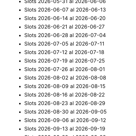
Slots 2026-05-31 al 2026-06-06
Slots 2026-06-07 al 2026-06-13
Slots 2026-06-14 al 2026-06-20
Slots 2026-06-21 al 2026-06-27
Slots 2026-06-28 al 2026-07-04
Slots 2026-07-05 al 2026-07-11
Slots 2026-07-12 al 2026-07-18
Slots 2026-07-19 al 2026-07-25
Slots 2026-07-26 al 2026-08-01
Slots 2026-08-02 al 2026-08-08
Slots 2026-08-09 al 2026-08-15
Slots 2026-08-16 al 2026-08-22
Slots 2026-08-23 al 2026-08-29
Slots 2026-08-30 al 2026-09-05
Slots 2026-09-06 al 2026-09-12
Slots 2026-09-13 al 2026-09-19