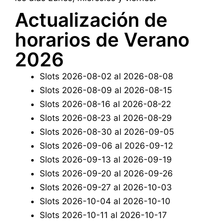
Actualización de
horarios de Verano
2026
Slots 2026-08-02 al 2026-08-08
Slots 2026-08-09 al 2026-08-15
Slots 2026-08-16 al 2026-08-22
Slots 2026-08-23 al 2026-08-29
Slots 2026-08-30 al 2026-09-05
Slots 2026-09-06 al 2026-09-12
Slots 2026-09-13 al 2026-09-19
Slots 2026-09-20 al 2026-09-26
Slots 2026-09-27 al 2026-10-03
Slots 2026-10-04 al 2026-10-10
Slots 2026-10-11 al 2026-10-17