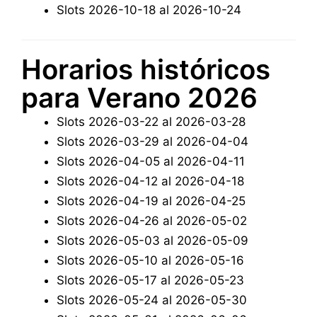
Slots 2026-10-18 al 2026-10-24
Horarios históricos
para Verano 2026
Slots 2026-03-22 al 2026-03-28
Slots 2026-03-29 al 2026-04-04
Slots 2026-04-05 al 2026-04-11
Slots 2026-04-12 al 2026-04-18
Slots 2026-04-19 al 2026-04-25
Slots 2026-04-26 al 2026-05-02
Slots 2026-05-03 al 2026-05-09
Slots 2026-05-10 al 2026-05-16
Slots 2026-05-17 al 2026-05-23
Slots 2026-05-24 al 2026-05-30