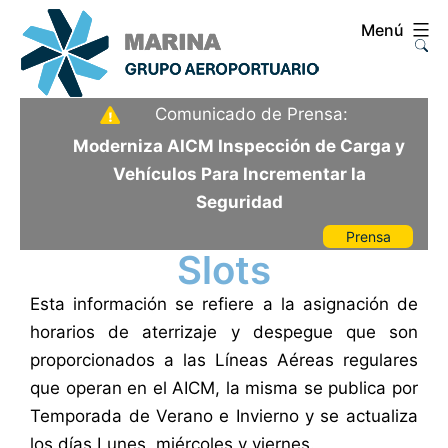
Saltar
Menú
al
contenido
Aeropuerto
Comunicado de Prensa:
Internacional
Moderniza AICM Inspección de Carga y
de
Vehículos Para Incrementar la
la
Seguridad
Ciudad
Prensa
de
Slots
México
Esta información se refiere a la asignación de
horarios de aterrizaje y despegue que son
proporcionados a las Líneas Aéreas regulares
que operan en el AICM, la misma se publica por
Temporada de Verano e Invierno y se actualiza
los días Lunes, miércoles y viernes.