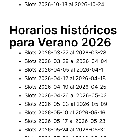
Slots 2026-10-18 al 2026-10-24
Horarios históricos
para Verano 2026
Slots 2026-03-22 al 2026-03-28
Slots 2026-03-29 al 2026-04-04
Slots 2026-04-05 al 2026-04-11
Slots 2026-04-12 al 2026-04-18
Slots 2026-04-19 al 2026-04-25
Slots 2026-04-26 al 2026-05-02
Slots 2026-05-03 al 2026-05-09
Slots 2026-05-10 al 2026-05-16
Slots 2026-05-17 al 2026-05-23
Slots 2026-05-24 al 2026-05-30