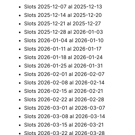
Slots 2025-12-07 al 2025-12-13
Slots 2025-12-14 al 2025-12-20
Slots 2025-12-21 al 2025-12-27
Slots 2025-12-28 al 2026-01-03
Slots 2026-01-04 al 2026-01-10
Slots 2026-01-11 al 2026-01-17
Slots 2026-01-18 al 2026-01-24
Slots 2026-01-25 al 2026-01-31
Slots 2026-02-01 al 2026-02-07
Slots 2026-02-08 al 2026-02-14
Slots 2026-02-15 al 2026-02-21
Slots 2026-02-22 al 2026-02-28
Slots 2026-03-01 al 2026-03-07
Slots 2026-03-08 al 2026-03-14
Slots 2026-03-15 al 2026-03-21
Slots 2026-03-22 al 2026-03-28