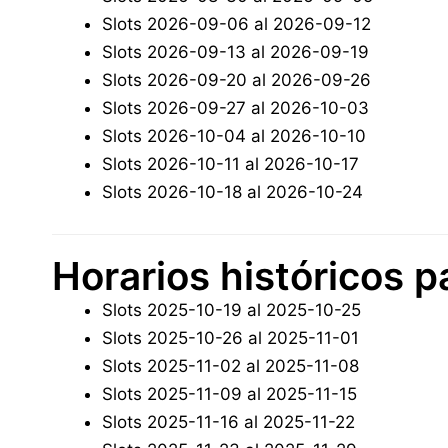
Slots 2026-09-06 al 2026-09-12
Slots 2026-09-13 al 2026-09-19
Slots 2026-09-20 al 2026-09-26
Slots 2026-09-27 al 2026-10-03
Slots 2026-10-04 al 2026-10-10
Slots 2026-10-11 al 2026-10-17
Slots 2026-10-18 al 2026-10-24
Horarios históricos p
Slots 2025-10-19 al 2025-10-25
Slots 2025-10-26 al 2025-11-01
Slots 2025-11-02 al 2025-11-08
Slots 2025-11-09 al 2025-11-15
Slots 2025-11-16 al 2025-11-22