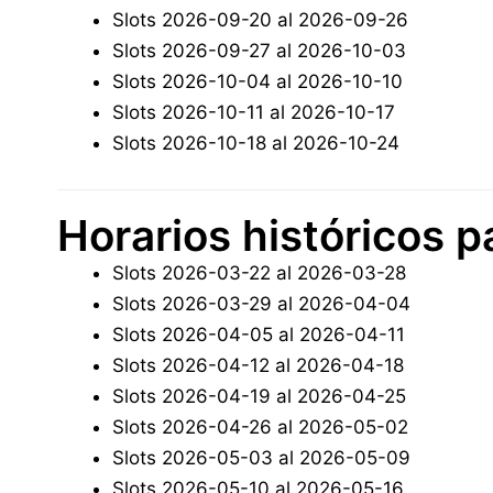
Slots 2026-09-20 al 2026-09-26
Slots 2026-09-27 al 2026-10-03
Slots 2026-10-04 al 2026-10-10
Slots 2026-10-11 al 2026-10-17
Slots 2026-10-18 al 2026-10-24
Horarios históricos 
Slots 2026-03-22 al 2026-03-28
Slots 2026-03-29 al 2026-04-04
Slots 2026-04-05 al 2026-04-11
Slots 2026-04-12 al 2026-04-18
Slots 2026-04-19 al 2026-04-25
Slots 2026-04-26 al 2026-05-02
Slots 2026-05-03 al 2026-05-09
Slots 2026-05-10 al 2026-05-16