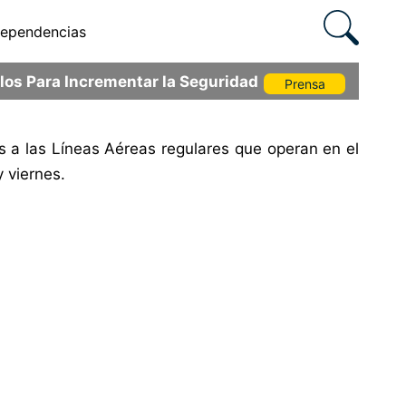
ependencias
os Para Incrementar la Seguridad
Prensa
s a las Líneas Aéreas regulares que operan en el
 viernes.