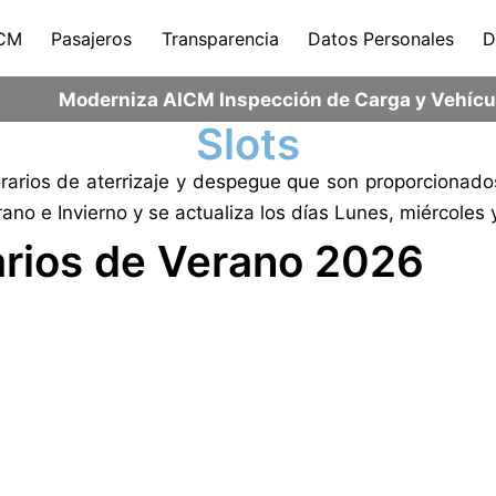
CM
Pasajeros
Transparencia
Datos Personales
D
Moderniza AICM Inspección de Carga y Vehícul
Slots
horarios de aterrizaje y despegue que son proporcionado
o e Invierno y se actualiza los días Lunes, miércoles y
arios de Verano 2026