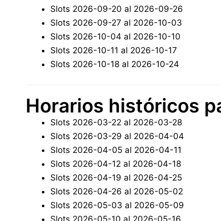
Slots 2026-09-20 al 2026-09-26
Slots 2026-09-27 al 2026-10-03
Slots 2026-10-04 al 2026-10-10
Slots 2026-10-11 al 2026-10-17
Slots 2026-10-18 al 2026-10-24
Horarios históricos 
Slots 2026-03-22 al 2026-03-28
Slots 2026-03-29 al 2026-04-04
Slots 2026-04-05 al 2026-04-11
Slots 2026-04-12 al 2026-04-18
Slots 2026-04-19 al 2026-04-25
Slots 2026-04-26 al 2026-05-02
Slots 2026-05-03 al 2026-05-09
Slots 2026-05-10 al 2026-05-16