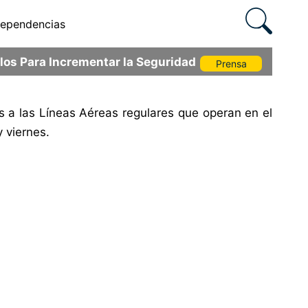
ependencias
os Para Incrementar la Seguridad
Prensa
s a las Líneas Aéreas regulares que operan en el
 viernes.