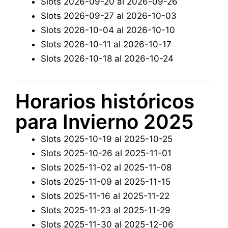
Slots 2026-09-20 al 2026-09-26
Slots 2026-09-27 al 2026-10-03
Slots 2026-10-04 al 2026-10-10
Slots 2026-10-11 al 2026-10-17
Slots 2026-10-18 al 2026-10-24
Horarios históricos
para Invierno 2025
Slots 2025-10-19 al 2025-10-25
Slots 2025-10-26 al 2025-11-01
Slots 2025-11-02 al 2025-11-08
Slots 2025-11-09 al 2025-11-15
Slots 2025-11-16 al 2025-11-22
Slots 2025-11-23 al 2025-11-29
Slots 2025-11-30 al 2025-12-06