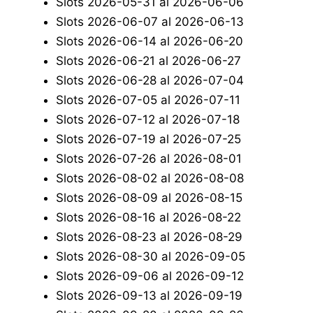
Slots 2026-05-31 al 2026-06-06
Slots 2026-06-07 al 2026-06-13
Slots 2026-06-14 al 2026-06-20
Slots 2026-06-21 al 2026-06-27
Slots 2026-06-28 al 2026-07-04
Slots 2026-07-05 al 2026-07-11
Slots 2026-07-12 al 2026-07-18
Slots 2026-07-19 al 2026-07-25
Slots 2026-07-26 al 2026-08-01
Slots 2026-08-02 al 2026-08-08
Slots 2026-08-09 al 2026-08-15
Slots 2026-08-16 al 2026-08-22
Slots 2026-08-23 al 2026-08-29
Slots 2026-08-30 al 2026-09-05
Slots 2026-09-06 al 2026-09-12
Slots 2026-09-13 al 2026-09-19