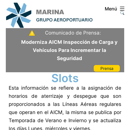
Saltar
Menú
al
contenido
Aeropuerto
Comunicado de Prensa:
Internacional
Moderniza AICM Inspección de Carga y
de
Vehículos Para Incrementar la
la
Seguridad
Ciudad
Prensa
de
Slots
México
Esta información se refiere a la asignación de
horarios de aterrizaje y despegue que son
proporcionados a las Líneas Aéreas regulares
que operan en el AICM, la misma se publica por
Temporada de Verano e Invierno y se actualiza
los días Lunes, miércoles y viernes.