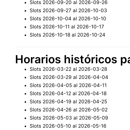
Slots 2026-09-20 al 2026-09-26
Slots 2026-09-27 al 2026-10-03
Slots 2026-10-04 al 2026-10-10
Slots 2026-10-11 al 2026-10-17
Slots 2026-10-18 al 2026-10-24
Horarios históricos 
Slots 2026-03-22 al 2026-03-28
Slots 2026-03-29 al 2026-04-04
Slots 2026-04-05 al 2026-04-11
Slots 2026-04-12 al 2026-04-18
Slots 2026-04-19 al 2026-04-25
Slots 2026-04-26 al 2026-05-02
Slots 2026-05-03 al 2026-05-09
Slots 2026-05-10 al 2026-05-16