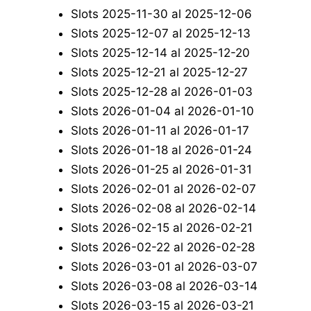
Slots 2025-11-30 al 2025-12-06
Slots 2025-12-07 al 2025-12-13
Slots 2025-12-14 al 2025-12-20
Slots 2025-12-21 al 2025-12-27
Slots 2025-12-28 al 2026-01-03
Slots 2026-01-04 al 2026-01-10
Slots 2026-01-11 al 2026-01-17
Slots 2026-01-18 al 2026-01-24
Slots 2026-01-25 al 2026-01-31
Slots 2026-02-01 al 2026-02-07
Slots 2026-02-08 al 2026-02-14
Slots 2026-02-15 al 2026-02-21
Slots 2026-02-22 al 2026-02-28
Slots 2026-03-01 al 2026-03-07
Slots 2026-03-08 al 2026-03-14
Slots 2026-03-15 al 2026-03-21