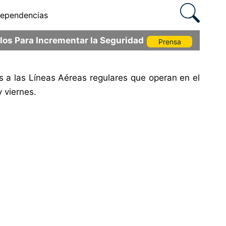
ependencias
os Para Incrementar la Seguridad
Prensa
s a las Líneas Aéreas regulares que operan en el
 viernes.