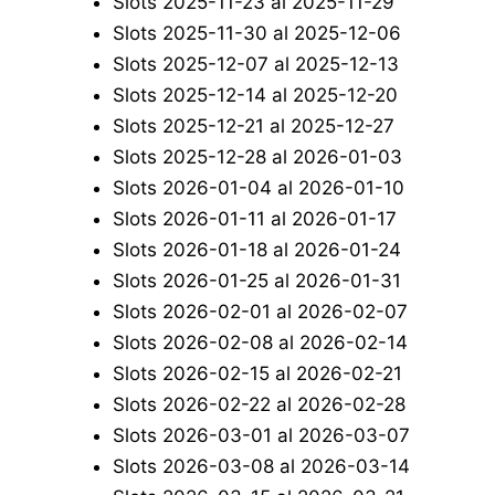
Slots 2025-11-23 al 2025-11-29
Slots 2025-11-30 al 2025-12-06
Slots 2025-12-07 al 2025-12-13
Slots 2025-12-14 al 2025-12-20
Slots 2025-12-21 al 2025-12-27
Slots 2025-12-28 al 2026-01-03
Slots 2026-01-04 al 2026-01-10
Slots 2026-01-11 al 2026-01-17
Slots 2026-01-18 al 2026-01-24
Slots 2026-01-25 al 2026-01-31
Slots 2026-02-01 al 2026-02-07
Slots 2026-02-08 al 2026-02-14
Slots 2026-02-15 al 2026-02-21
Slots 2026-02-22 al 2026-02-28
Slots 2026-03-01 al 2026-03-07
Slots 2026-03-08 al 2026-03-14