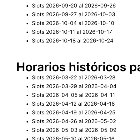
Slots 2026-09-20 al 2026-09-26
Slots 2026-09-27 al 2026-10-03
Slots 2026-10-04 al 2026-10-10
Slots 2026-10-11 al 2026-10-17
Slots 2026-10-18 al 2026-10-24
Horarios históricos 
Slots 2026-03-22 al 2026-03-28
Slots 2026-03-29 al 2026-04-04
Slots 2026-04-05 al 2026-04-11
Slots 2026-04-12 al 2026-04-18
Slots 2026-04-19 al 2026-04-25
Slots 2026-04-26 al 2026-05-02
Slots 2026-05-03 al 2026-05-09
Slots 2026-05-10 al 2026-05-16