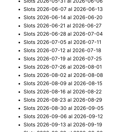
Slots 2026-05-31 al 2026-06-06
Slots 2026-06-07 al 2026-06-13
Slots 2026-06-14 al 2026-06-20
Slots 2026-06-21 al 2026-06-27
Slots 2026-06-28 al 2026-07-04
Slots 2026-07-05 al 2026-07-11
Slots 2026-07-12 al 2026-07-18
Slots 2026-07-19 al 2026-07-25
Slots 2026-07-26 al 2026-08-01
Slots 2026-08-02 al 2026-08-08
Slots 2026-08-09 al 2026-08-15
Slots 2026-08-16 al 2026-08-22
Slots 2026-08-23 al 2026-08-29
Slots 2026-08-30 al 2026-09-05
Slots 2026-09-06 al 2026-09-12
Slots 2026-09-13 al 2026-09-19