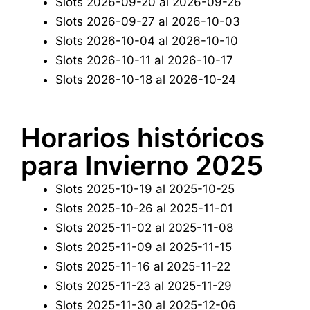
Slots 2026-09-20 al 2026-09-26
Slots 2026-09-27 al 2026-10-03
Slots 2026-10-04 al 2026-10-10
Slots 2026-10-11 al 2026-10-17
Slots 2026-10-18 al 2026-10-24
Horarios históricos
para Invierno 2025
Slots 2025-10-19 al 2025-10-25
Slots 2025-10-26 al 2025-11-01
Slots 2025-11-02 al 2025-11-08
Slots 2025-11-09 al 2025-11-15
Slots 2025-11-16 al 2025-11-22
Slots 2025-11-23 al 2025-11-29
Slots 2025-11-30 al 2025-12-06