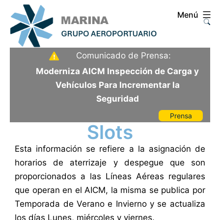
Saltar
Menú
al
contenido
Aeropuerto
Comunicado de Prensa:
Internacional
Moderniza AICM Inspección de Carga y
de
Vehículos Para Incrementar la
la
Seguridad
Ciudad
Prensa
de
Slots
México
Esta información se refiere a la asignación de
horarios de aterrizaje y despegue que son
proporcionados a las Líneas Aéreas regulares
que operan en el AICM, la misma se publica por
Temporada de Verano e Invierno y se actualiza
los días Lunes, miércoles y viernes.