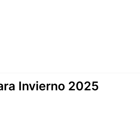
ara Invierno 2025