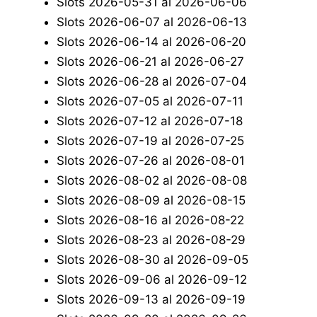
Slots 2026-05-31 al 2026-06-06
Slots 2026-06-07 al 2026-06-13
Slots 2026-06-14 al 2026-06-20
Slots 2026-06-21 al 2026-06-27
Slots 2026-06-28 al 2026-07-04
Slots 2026-07-05 al 2026-07-11
Slots 2026-07-12 al 2026-07-18
Slots 2026-07-19 al 2026-07-25
Slots 2026-07-26 al 2026-08-01
Slots 2026-08-02 al 2026-08-08
Slots 2026-08-09 al 2026-08-15
Slots 2026-08-16 al 2026-08-22
Slots 2026-08-23 al 2026-08-29
Slots 2026-08-30 al 2026-09-05
Slots 2026-09-06 al 2026-09-12
Slots 2026-09-13 al 2026-09-19