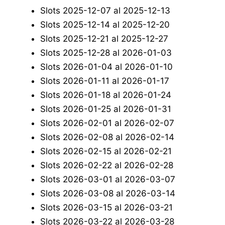
Slots 2025-12-07 al 2025-12-13
Slots 2025-12-14 al 2025-12-20
Slots 2025-12-21 al 2025-12-27
Slots 2025-12-28 al 2026-01-03
Slots 2026-01-04 al 2026-01-10
Slots 2026-01-11 al 2026-01-17
Slots 2026-01-18 al 2026-01-24
Slots 2026-01-25 al 2026-01-31
Slots 2026-02-01 al 2026-02-07
Slots 2026-02-08 al 2026-02-14
Slots 2026-02-15 al 2026-02-21
Slots 2026-02-22 al 2026-02-28
Slots 2026-03-01 al 2026-03-07
Slots 2026-03-08 al 2026-03-14
Slots 2026-03-15 al 2026-03-21
Slots 2026-03-22 al 2026-03-28