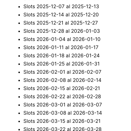
Slots 2025-12-07 al 2025-12-13
Slots 2025-12-14 al 2025-12-20
Slots 2025-12-21 al 2025-12-27
Slots 2025-12-28 al 2026-01-03
Slots 2026-01-04 al 2026-01-10
Slots 2026-01-11 al 2026-01-17
Slots 2026-01-18 al 2026-01-24
Slots 2026-01-25 al 2026-01-31
Slots 2026-02-01 al 2026-02-07
Slots 2026-02-08 al 2026-02-14
Slots 2026-02-15 al 2026-02-21
Slots 2026-02-22 al 2026-02-28
Slots 2026-03-01 al 2026-03-07
Slots 2026-03-08 al 2026-03-14
Slots 2026-03-15 al 2026-03-21
Slots 2026-03-22 al 2026-03-28