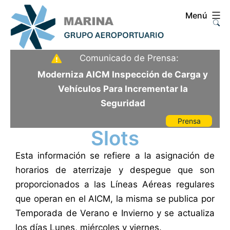
Saltar
Menú
al
contenido
Aeropuerto
Comunicado de Prensa:
Internacional
Moderniza AICM Inspección de Carga y
de
Vehículos Para Incrementar la
la
Seguridad
Ciudad
Prensa
de
Slots
México
Esta información se refiere a la asignación de
horarios de aterrizaje y despegue que son
proporcionados a las Líneas Aéreas regulares
que operan en el AICM, la misma se publica por
Temporada de Verano e Invierno y se actualiza
los días Lunes, miércoles y viernes.