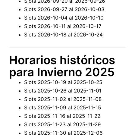
Slots 2026-09-20 al 2026-09-26
Slots 2026-09-27 al 2026-10-03
Slots 2026-10-04 al 2026-10-10
Slots 2026-10-11 al 2026-10-17
Slots 2026-10-18 al 2026-10-24
Horarios históricos
para Invierno 2025
Slots 2025-10-19 al 2025-10-25
Slots 2025-10-26 al 2025-11-01
Slots 2025-11-02 al 2025-11-08
Slots 2025-11-09 al 2025-11-15
Slots 2025-11-16 al 2025-11-22
Slots 2025-11-23 al 2025-11-29
Slots 2025-11-30 al 2025-12-06