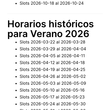
Slots 2026-10-18 al 2026-10-24
Horarios históricos
para Verano 2026
Slots 2026-03-22 al 2026-03-28
Slots 2026-03-29 al 2026-04-04
Slots 2026-04-05 al 2026-04-11
Slots 2026-04-12 al 2026-04-18
Slots 2026-04-19 al 2026-04-25
Slots 2026-04-26 al 2026-05-02
Slots 2026-05-03 al 2026-05-09
Slots 2026-05-10 al 2026-05-16
Slots 2026-05-17 al 2026-05-23
Slots 2026-05-24 al 2026-05-30