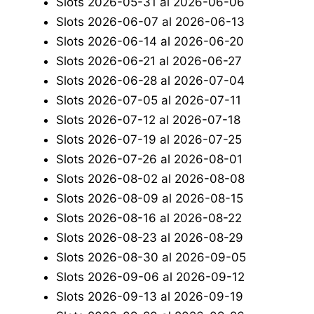
Slots 2026-05-31 al 2026-06-06
Slots 2026-06-07 al 2026-06-13
Slots 2026-06-14 al 2026-06-20
Slots 2026-06-21 al 2026-06-27
Slots 2026-06-28 al 2026-07-04
Slots 2026-07-05 al 2026-07-11
Slots 2026-07-12 al 2026-07-18
Slots 2026-07-19 al 2026-07-25
Slots 2026-07-26 al 2026-08-01
Slots 2026-08-02 al 2026-08-08
Slots 2026-08-09 al 2026-08-15
Slots 2026-08-16 al 2026-08-22
Slots 2026-08-23 al 2026-08-29
Slots 2026-08-30 al 2026-09-05
Slots 2026-09-06 al 2026-09-12
Slots 2026-09-13 al 2026-09-19