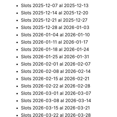
Slots 2025-12-07 al 2025-12-13
Slots 2025-12-14 al 2025-12-20
Slots 2025-12-21 al 2025-12-27
Slots 2025-12-28 al 2026-01-03
Slots 2026-01-04 al 2026-01-10
Slots 2026-01-11 al 2026-01-17
Slots 2026-01-18 al 2026-01-24
Slots 2026-01-25 al 2026-01-31
Slots 2026-02-01 al 2026-02-07
Slots 2026-02-08 al 2026-02-14
Slots 2026-02-15 al 2026-02-21
Slots 2026-02-22 al 2026-02-28
Slots 2026-03-01 al 2026-03-07
Slots 2026-03-08 al 2026-03-14
Slots 2026-03-15 al 2026-03-21
Slots 2026-03-22 al 2026-03-28