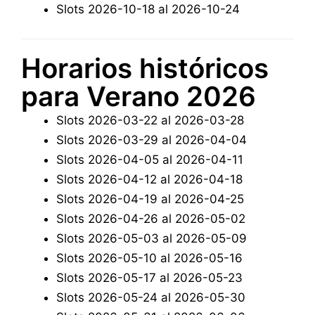
Slots 2026-10-18 al 2026-10-24
Horarios históricos
para Verano 2026
Slots 2026-03-22 al 2026-03-28
Slots 2026-03-29 al 2026-04-04
Slots 2026-04-05 al 2026-04-11
Slots 2026-04-12 al 2026-04-18
Slots 2026-04-19 al 2026-04-25
Slots 2026-04-26 al 2026-05-02
Slots 2026-05-03 al 2026-05-09
Slots 2026-05-10 al 2026-05-16
Slots 2026-05-17 al 2026-05-23
Slots 2026-05-24 al 2026-05-30