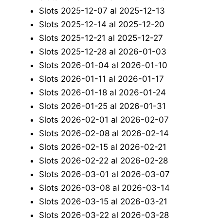
Slots 2025-12-07 al 2025-12-13
Slots 2025-12-14 al 2025-12-20
Slots 2025-12-21 al 2025-12-27
Slots 2025-12-28 al 2026-01-03
Slots 2026-01-04 al 2026-01-10
Slots 2026-01-11 al 2026-01-17
Slots 2026-01-18 al 2026-01-24
Slots 2026-01-25 al 2026-01-31
Slots 2026-02-01 al 2026-02-07
Slots 2026-02-08 al 2026-02-14
Slots 2026-02-15 al 2026-02-21
Slots 2026-02-22 al 2026-02-28
Slots 2026-03-01 al 2026-03-07
Slots 2026-03-08 al 2026-03-14
Slots 2026-03-15 al 2026-03-21
Slots 2026-03-22 al 2026-03-28