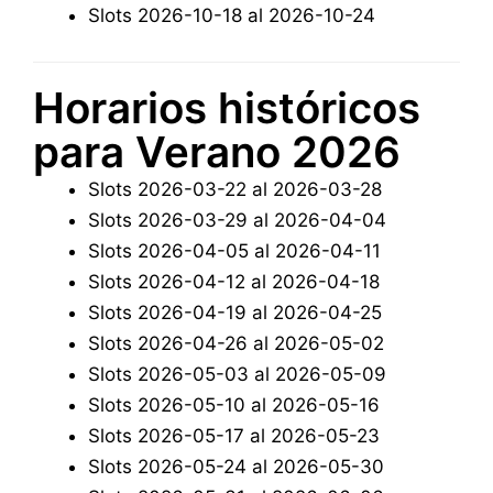
Slots 2026-10-18 al 2026-10-24
Horarios históricos
para Verano 2026
Slots 2026-03-22 al 2026-03-28
Slots 2026-03-29 al 2026-04-04
Slots 2026-04-05 al 2026-04-11
Slots 2026-04-12 al 2026-04-18
Slots 2026-04-19 al 2026-04-25
Slots 2026-04-26 al 2026-05-02
Slots 2026-05-03 al 2026-05-09
Slots 2026-05-10 al 2026-05-16
Slots 2026-05-17 al 2026-05-23
Slots 2026-05-24 al 2026-05-30