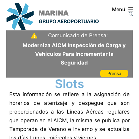
Saltar
Menú
al
contenido
Aeropuerto
Comunicado de Prensa:
Internacional
Moderniza AICM Inspección de Carga y
de
Vehículos Para Incrementar la
la
Seguridad
Ciudad
Prensa
de
Slots
México
Esta información se refiere a la asignación de
horarios de aterrizaje y despegue que son
proporcionados a las Líneas Aéreas regulares
que operan en el AICM, la misma se publica por
Temporada de Verano e Invierno y se actualiza
los días Lunes, miércoles y viernes.