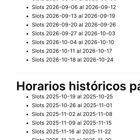
Slots 2026-09-06 al 2026-09-12
Slots 2026-09-13 al 2026-09-19
Slots 2026-09-20 al 2026-09-26
Slots 2026-09-27 al 2026-10-03
Slots 2026-10-04 al 2026-10-10
Slots 2026-10-11 al 2026-10-17
Slots 2026-10-18 al 2026-10-24
Horarios históricos p
Slots 2025-10-19 al 2025-10-25
Slots 2025-10-26 al 2025-11-01
Slots 2025-11-02 al 2025-11-08
Slots 2025-11-09 al 2025-11-15
Slots 2025-11-16 al 2025-11-22