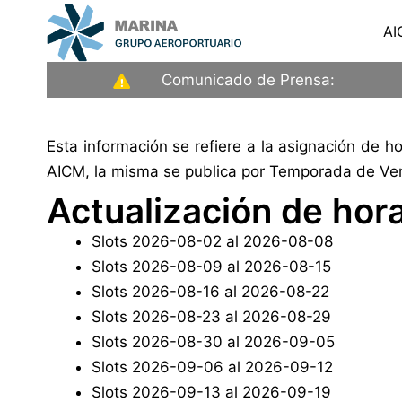
Saltar
AI
al
contenido
Aeropuerto
Comunicado de Prensa:
Internacional
de
Esta información se refiere a la asignación de 
la
AICM, la misma se publica por Temporada de Veran
Ciudad
de
Actualización de hor
México
Slots 2026-08-02 al 2026-08-08
Slots 2026-08-09 al 2026-08-15
Slots 2026-08-16 al 2026-08-22
Slots 2026-08-23 al 2026-08-29
Slots 2026-08-30 al 2026-09-05
Slots 2026-09-06 al 2026-09-12
Slots 2026-09-13 al 2026-09-19