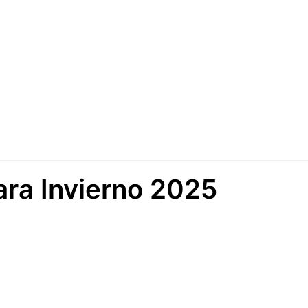
ara Invierno 2025