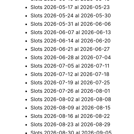
Slots 2026-05-17 al 2026-05-23
Slots 2026-05-24 al 2026-05-30
Slots 2026-05-31 al 2026-06-06
Slots 2026-06-07 al 2026-06-13
Slots 2026-06-14 al 2026-06-20
Slots 2026-06-21 al 2026-06-27
Slots 2026-06-28 al 2026-07-04
Slots 2026-07-05 al 2026-07-11
Slots 2026-07-12 al 2026-07-18
Slots 2026-07-19 al 2026-07-25
Slots 2026-07-26 al 2026-08-01
Slots 2026-08-02 al 2026-08-08
Slots 2026-08-09 al 2026-08-15
Slots 2026-08-16 al 2026-08-22
Slots 2026-08-23 al 2026-08-29
Slots 2026-08-30 al 2026-09-05