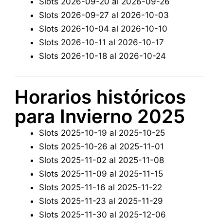
Slots 2026-09-20 al 2026-09-26
Slots 2026-09-27 al 2026-10-03
Slots 2026-10-04 al 2026-10-10
Slots 2026-10-11 al 2026-10-17
Slots 2026-10-18 al 2026-10-24
Horarios históricos
para Invierno 2025
Slots 2025-10-19 al 2025-10-25
Slots 2025-10-26 al 2025-11-01
Slots 2025-11-02 al 2025-11-08
Slots 2025-11-09 al 2025-11-15
Slots 2025-11-16 al 2025-11-22
Slots 2025-11-23 al 2025-11-29
Slots 2025-11-30 al 2025-12-06