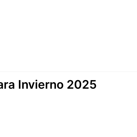
ara Invierno 2025