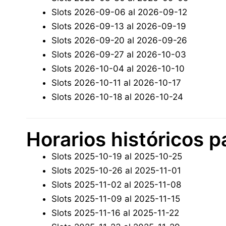
Slots 2026-09-06 al 2026-09-12
Slots 2026-09-13 al 2026-09-19
Slots 2026-09-20 al 2026-09-26
Slots 2026-09-27 al 2026-10-03
Slots 2026-10-04 al 2026-10-10
Slots 2026-10-11 al 2026-10-17
Slots 2026-10-18 al 2026-10-24
Horarios históricos p
Slots 2025-10-19 al 2025-10-25
Slots 2025-10-26 al 2025-11-01
Slots 2025-11-02 al 2025-11-08
Slots 2025-11-09 al 2025-11-15
Slots 2025-11-16 al 2025-11-22