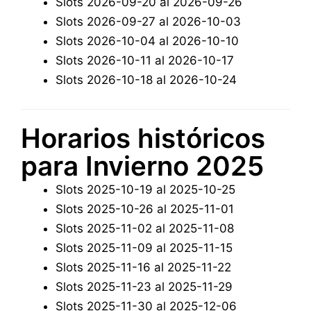
Slots 2026-09-20 al 2026-09-26
Slots 2026-09-27 al 2026-10-03
Slots 2026-10-04 al 2026-10-10
Slots 2026-10-11 al 2026-10-17
Slots 2026-10-18 al 2026-10-24
Horarios históricos
para Invierno 2025
Slots 2025-10-19 al 2025-10-25
Slots 2025-10-26 al 2025-11-01
Slots 2025-11-02 al 2025-11-08
Slots 2025-11-09 al 2025-11-15
Slots 2025-11-16 al 2025-11-22
Slots 2025-11-23 al 2025-11-29
Slots 2025-11-30 al 2025-12-06