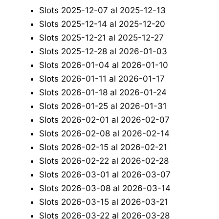
Slots 2025-12-07 al 2025-12-13
Slots 2025-12-14 al 2025-12-20
Slots 2025-12-21 al 2025-12-27
Slots 2025-12-28 al 2026-01-03
Slots 2026-01-04 al 2026-01-10
Slots 2026-01-11 al 2026-01-17
Slots 2026-01-18 al 2026-01-24
Slots 2026-01-25 al 2026-01-31
Slots 2026-02-01 al 2026-02-07
Slots 2026-02-08 al 2026-02-14
Slots 2026-02-15 al 2026-02-21
Slots 2026-02-22 al 2026-02-28
Slots 2026-03-01 al 2026-03-07
Slots 2026-03-08 al 2026-03-14
Slots 2026-03-15 al 2026-03-21
Slots 2026-03-22 al 2026-03-28