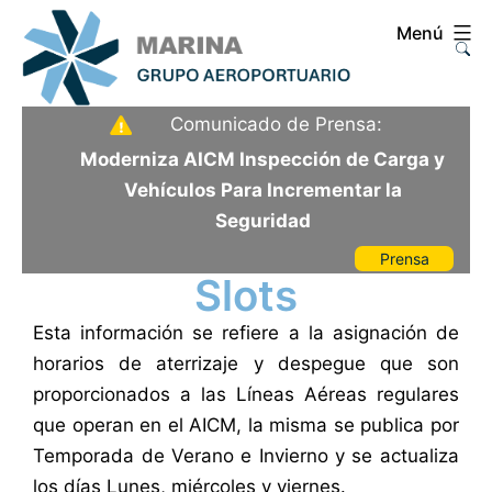
Saltar
Menú
al
contenido
Aeropuerto
Comunicado de Prensa:
Internacional
Moderniza AICM Inspección de Carga y
de
Vehículos Para Incrementar la
la
Seguridad
Ciudad
Prensa
de
Slots
México
Esta información se refiere a la asignación de
horarios de aterrizaje y despegue que son
proporcionados a las Líneas Aéreas regulares
que operan en el AICM, la misma se publica por
Temporada de Verano e Invierno y se actualiza
los días Lunes, miércoles y viernes.