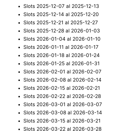
Slots 2025-12-07 al 2025-12-13
Slots 2025-12-14 al 2025-12-20
Slots 2025-12-21 al 2025-12-27
Slots 2025-12-28 al 2026-01-03
Slots 2026-01-04 al 2026-01-10
Slots 2026-01-11 al 2026-01-17
Slots 2026-01-18 al 2026-01-24
Slots 2026-01-25 al 2026-01-31
Slots 2026-02-01 al 2026-02-07
Slots 2026-02-08 al 2026-02-14
Slots 2026-02-15 al 2026-02-21
Slots 2026-02-22 al 2026-02-28
Slots 2026-03-01 al 2026-03-07
Slots 2026-03-08 al 2026-03-14
Slots 2026-03-15 al 2026-03-21
Slots 2026-03-22 al 2026-03-28