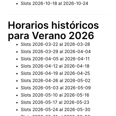
Slots 2026-10-18 al 2026-10-24
Horarios históricos
para Verano 2026
Slots 2026-03-22 al 2026-03-28
Slots 2026-03-29 al 2026-04-04
Slots 2026-04-05 al 2026-04-11
Slots 2026-04-12 al 2026-04-18
Slots 2026-04-19 al 2026-04-25
Slots 2026-04-26 al 2026-05-02
Slots 2026-05-03 al 2026-05-09
Slots 2026-05-10 al 2026-05-16
Slots 2026-05-17 al 2026-05-23
Slots 2026-05-24 al 2026-05-30