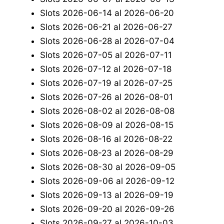
Slots 2026-06-14 al 2026-06-20
Slots 2026-06-21 al 2026-06-27
Slots 2026-06-28 al 2026-07-04
Slots 2026-07-05 al 2026-07-11
Slots 2026-07-12 al 2026-07-18
Slots 2026-07-19 al 2026-07-25
Slots 2026-07-26 al 2026-08-01
Slots 2026-08-02 al 2026-08-08
Slots 2026-08-09 al 2026-08-15
Slots 2026-08-16 al 2026-08-22
Slots 2026-08-23 al 2026-08-29
Slots 2026-08-30 al 2026-09-05
Slots 2026-09-06 al 2026-09-12
Slots 2026-09-13 al 2026-09-19
Slots 2026-09-20 al 2026-09-26
Slots 2026-09-27 al 2026-10-03