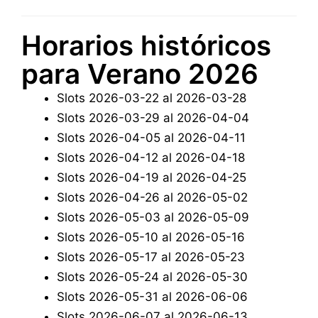
Horarios históricos
para Verano 2026
Slots 2026-03-22 al 2026-03-28
Slots 2026-03-29 al 2026-04-04
Slots 2026-04-05 al 2026-04-11
Slots 2026-04-12 al 2026-04-18
Slots 2026-04-19 al 2026-04-25
Slots 2026-04-26 al 2026-05-02
Slots 2026-05-03 al 2026-05-09
Slots 2026-05-10 al 2026-05-16
Slots 2026-05-17 al 2026-05-23
Slots 2026-05-24 al 2026-05-30
Slots 2026-05-31 al 2026-06-06
Slots 2026-06-07 al 2026-06-13