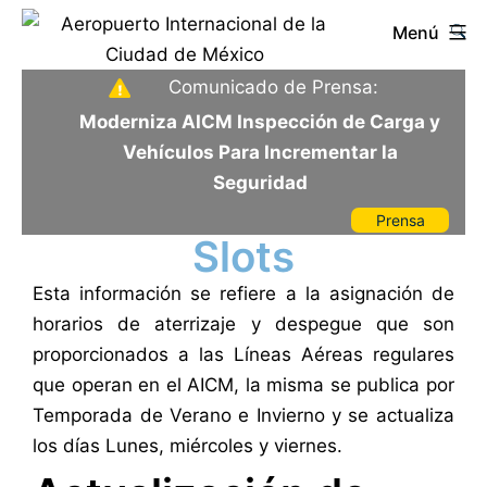
Saltar
Menú
al
contenido
Aeropuerto
Comunicado de Prensa:
Internacional
Moderniza AICM Inspección de Carga y
de
Vehículos Para Incrementar la
la
Seguridad
Ciudad
Prensa
de
Slots
México
Esta información se refiere a la asignación de
horarios de aterrizaje y despegue que son
proporcionados a las Líneas Aéreas regulares
que operan en el AICM, la misma se publica por
Temporada de Verano e Invierno y se actualiza
los días Lunes, miércoles y viernes.