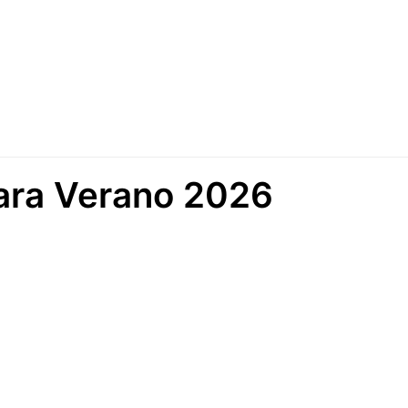
para Verano 2026