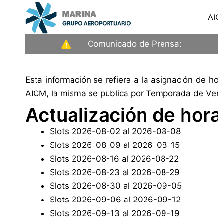
Saltar
AI
al
contenido
Aeropuerto
Comunicado de Prensa:
Internacional
de
Esta información se refiere a la asignación de 
la
AICM, la misma se publica por Temporada de Veran
Ciudad
de
Actualización de hor
México
Slots 2026-08-02 al 2026-08-08
Slots 2026-08-09 al 2026-08-15
Slots 2026-08-16 al 2026-08-22
Slots 2026-08-23 al 2026-08-29
Slots 2026-08-30 al 2026-09-05
Slots 2026-09-06 al 2026-09-12
Slots 2026-09-13 al 2026-09-19