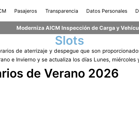
CM
Pasajeros
Transparencia
Datos Personales
D
Moderniza AICM Inspección de Carga y Vehícul
Slots
horarios de aterrizaje y despegue que son proporcionado
o e Invierno y se actualiza los días Lunes, miércoles y
arios de Verano 2026