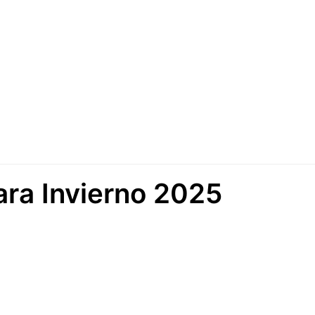
ara Invierno 2025