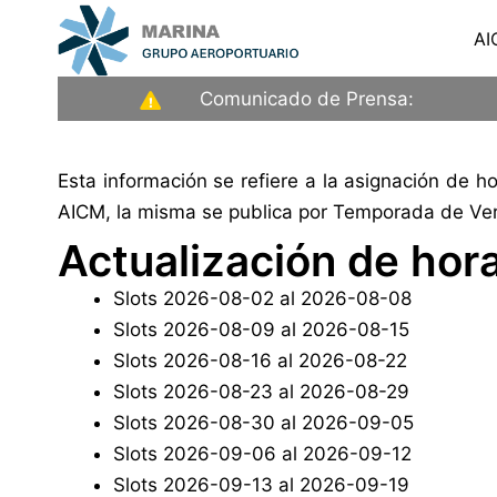
Saltar
AI
al
contenido
Aeropuerto
Comunicado de Prensa:
Internacional
de
Esta información se refiere a la asignación de 
la
AICM, la misma se publica por Temporada de Veran
Ciudad
de
Actualización de hor
México
Slots 2026-08-02 al 2026-08-08
Slots 2026-08-09 al 2026-08-15
Slots 2026-08-16 al 2026-08-22
Slots 2026-08-23 al 2026-08-29
Slots 2026-08-30 al 2026-09-05
Slots 2026-09-06 al 2026-09-12
Slots 2026-09-13 al 2026-09-19