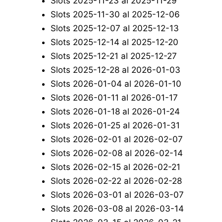
Slots 2025-11-23 al 2025-11-29
Slots 2025-11-30 al 2025-12-06
Slots 2025-12-07 al 2025-12-13
Slots 2025-12-14 al 2025-12-20
Slots 2025-12-21 al 2025-12-27
Slots 2025-12-28 al 2026-01-03
Slots 2026-01-04 al 2026-01-10
Slots 2026-01-11 al 2026-01-17
Slots 2026-01-18 al 2026-01-24
Slots 2026-01-25 al 2026-01-31
Slots 2026-02-01 al 2026-02-07
Slots 2026-02-08 al 2026-02-14
Slots 2026-02-15 al 2026-02-21
Slots 2026-02-22 al 2026-02-28
Slots 2026-03-01 al 2026-03-07
Slots 2026-03-08 al 2026-03-14