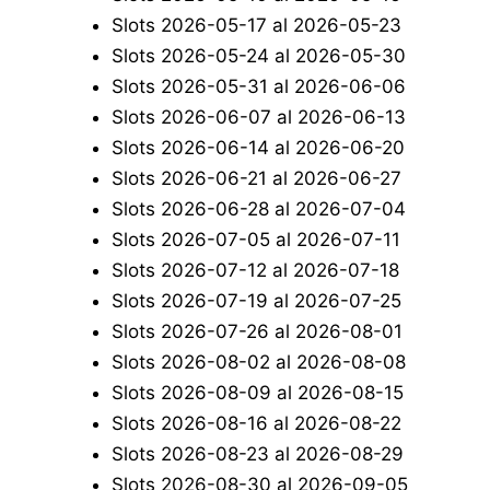
Slots 2026-05-17 al 2026-05-23
Slots 2026-05-24 al 2026-05-30
Slots 2026-05-31 al 2026-06-06
Slots 2026-06-07 al 2026-06-13
Slots 2026-06-14 al 2026-06-20
Slots 2026-06-21 al 2026-06-27
Slots 2026-06-28 al 2026-07-04
Slots 2026-07-05 al 2026-07-11
Slots 2026-07-12 al 2026-07-18
Slots 2026-07-19 al 2026-07-25
Slots 2026-07-26 al 2026-08-01
Slots 2026-08-02 al 2026-08-08
Slots 2026-08-09 al 2026-08-15
Slots 2026-08-16 al 2026-08-22
Slots 2026-08-23 al 2026-08-29
Slots 2026-08-30 al 2026-09-05