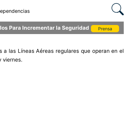
ependencias
os Para Incrementar la Seguridad
Prensa
s a las Líneas Aéreas regulares que operan en el
 viernes.