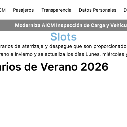
CM
Pasajeros
Transparencia
Datos Personales
D
Moderniza AICM Inspección de Carga y Vehícul
Slots
horarios de aterrizaje y despegue que son proporcionado
o e Invierno y se actualiza los días Lunes, miércoles y
arios de Verano 2026