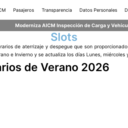
CM
Pasajeros
Transparencia
Datos Personales
D
Moderniza AICM Inspección de Carga y Vehícul
Slots
horarios de aterrizaje y despegue que son proporcionado
o e Invierno y se actualiza los días Lunes, miércoles y
arios de Verano 2026