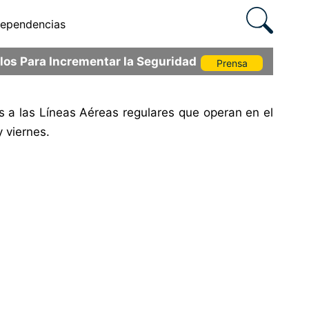
ependencias
os Para Incrementar la Seguridad
Prensa
s a las Líneas Aéreas regulares que operan en el
 viernes.