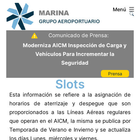
Saltar
Menú
al
contenido
Aeropuerto
Comunicado de Prensa:
Internacional
Moderniza AICM Inspección de Carga y
de
Vehículos Para Incrementar la
la
Seguridad
Ciudad
Prensa
de
Slots
México
Esta información se refiere a la asignación de
horarios de aterrizaje y despegue que son
proporcionados a las Líneas Aéreas regulares
que operan en el AICM, la misma se publica por
Temporada de Verano e Invierno y se actualiza
los días Lunes, miércoles y viernes.