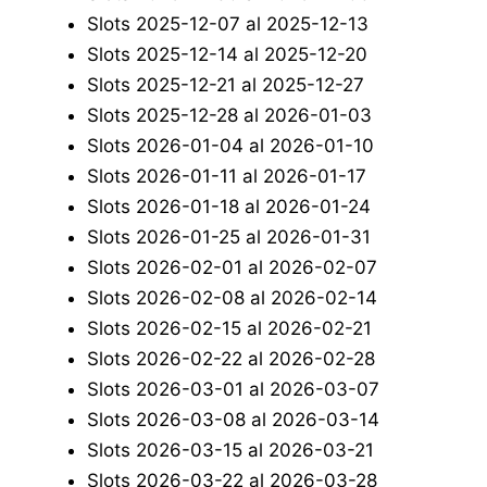
Slots 2025-12-07 al 2025-12-13
Slots 2025-12-14 al 2025-12-20
Slots 2025-12-21 al 2025-12-27
Slots 2025-12-28 al 2026-01-03
Slots 2026-01-04 al 2026-01-10
Slots 2026-01-11 al 2026-01-17
Slots 2026-01-18 al 2026-01-24
Slots 2026-01-25 al 2026-01-31
Slots 2026-02-01 al 2026-02-07
Slots 2026-02-08 al 2026-02-14
Slots 2026-02-15 al 2026-02-21
Slots 2026-02-22 al 2026-02-28
Slots 2026-03-01 al 2026-03-07
Slots 2026-03-08 al 2026-03-14
Slots 2026-03-15 al 2026-03-21
Slots 2026-03-22 al 2026-03-28