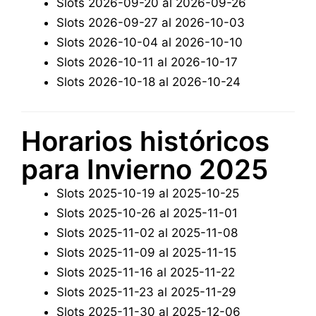
Slots 2026-09-20 al 2026-09-26
Slots 2026-09-27 al 2026-10-03
Slots 2026-10-04 al 2026-10-10
Slots 2026-10-11 al 2026-10-17
Slots 2026-10-18 al 2026-10-24
Horarios históricos
para Invierno 2025
Slots 2025-10-19 al 2025-10-25
Slots 2025-10-26 al 2025-11-01
Slots 2025-11-02 al 2025-11-08
Slots 2025-11-09 al 2025-11-15
Slots 2025-11-16 al 2025-11-22
Slots 2025-11-23 al 2025-11-29
Slots 2025-11-30 al 2025-12-06