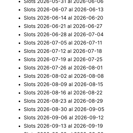
Slots 2026-05-31 al 2026-06-06
Slots 2026-06-07 al 2026-06-13
Slots 2026-06-14 al 2026-06-20
Slots 2026-06-21 al 2026-06-27
Slots 2026-06-28 al 2026-07-04
Slots 2026-07-05 al 2026-07-11
Slots 2026-07-12 al 2026-07-18
Slots 2026-07-19 al 2026-07-25
Slots 2026-07-26 al 2026-08-01
Slots 2026-08-02 al 2026-08-08
Slots 2026-08-09 al 2026-08-15
Slots 2026-08-16 al 2026-08-22
Slots 2026-08-23 al 2026-08-29
Slots 2026-08-30 al 2026-09-05
Slots 2026-09-06 al 2026-09-12
Slots 2026-09-13 al 2026-09-19