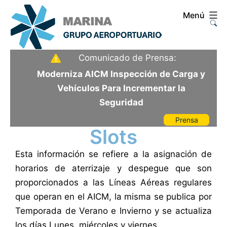
Saltar
Menú
al
contenido
Aeropuerto
Comunicado de Prensa:
Internacional
Moderniza AICM Inspección de Carga y
de
Vehículos Para Incrementar la
la
Seguridad
Ciudad
Prensa
de
Slots
México
Esta información se refiere a la asignación de
horarios de aterrizaje y despegue que son
proporcionados a las Líneas Aéreas regulares
que operan en el AICM, la misma se publica por
Temporada de Verano e Invierno y se actualiza
los días Lunes, miércoles y viernes.