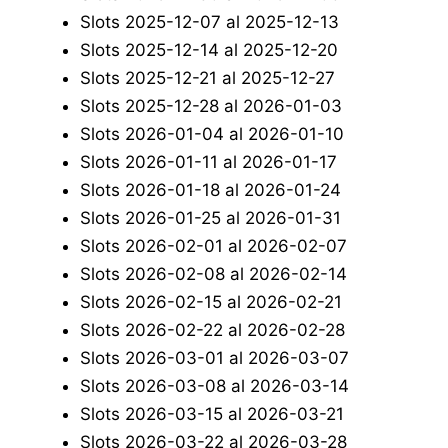
Slots 2025-12-07 al 2025-12-13
Slots 2025-12-14 al 2025-12-20
Slots 2025-12-21 al 2025-12-27
Slots 2025-12-28 al 2026-01-03
Slots 2026-01-04 al 2026-01-10
Slots 2026-01-11 al 2026-01-17
Slots 2026-01-18 al 2026-01-24
Slots 2026-01-25 al 2026-01-31
Slots 2026-02-01 al 2026-02-07
Slots 2026-02-08 al 2026-02-14
Slots 2026-02-15 al 2026-02-21
Slots 2026-02-22 al 2026-02-28
Slots 2026-03-01 al 2026-03-07
Slots 2026-03-08 al 2026-03-14
Slots 2026-03-15 al 2026-03-21
Slots 2026-03-22 al 2026-03-28