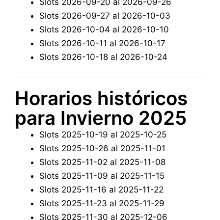
Slots 2026-09-20 al 2026-09-26
Slots 2026-09-27 al 2026-10-03
Slots 2026-10-04 al 2026-10-10
Slots 2026-10-11 al 2026-10-17
Slots 2026-10-18 al 2026-10-24
Horarios históricos
para Invierno 2025
Slots 2025-10-19 al 2025-10-25
Slots 2025-10-26 al 2025-11-01
Slots 2025-11-02 al 2025-11-08
Slots 2025-11-09 al 2025-11-15
Slots 2025-11-16 al 2025-11-22
Slots 2025-11-23 al 2025-11-29
Slots 2025-11-30 al 2025-12-06