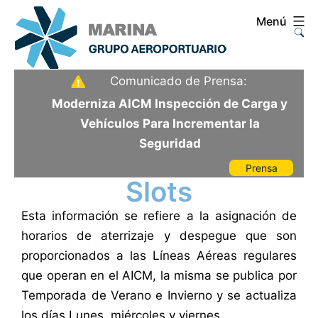
Saltar
Menú
al
contenido
Aeropuerto
Comunicado de Prensa:
Internacional
Moderniza AICM Inspección de Carga y
de
Vehículos Para Incrementar la
la
Seguridad
Ciudad
Prensa
de
Slots
México
Esta información se refiere a la asignación de
horarios de aterrizaje y despegue que son
proporcionados a las Líneas Aéreas regulares
que operan en el AICM, la misma se publica por
Temporada de Verano e Invierno y se actualiza
los días Lunes, miércoles y viernes.