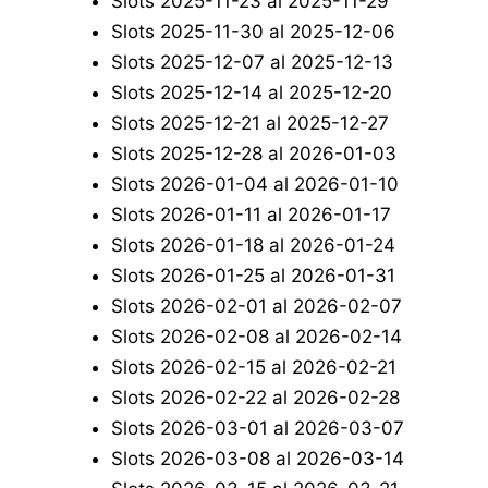
Slots 2025-11-23 al 2025-11-29
Slots 2025-11-30 al 2025-12-06
Slots 2025-12-07 al 2025-12-13
Slots 2025-12-14 al 2025-12-20
Slots 2025-12-21 al 2025-12-27
Slots 2025-12-28 al 2026-01-03
Slots 2026-01-04 al 2026-01-10
Slots 2026-01-11 al 2026-01-17
Slots 2026-01-18 al 2026-01-24
Slots 2026-01-25 al 2026-01-31
Slots 2026-02-01 al 2026-02-07
Slots 2026-02-08 al 2026-02-14
Slots 2026-02-15 al 2026-02-21
Slots 2026-02-22 al 2026-02-28
Slots 2026-03-01 al 2026-03-07
Slots 2026-03-08 al 2026-03-14