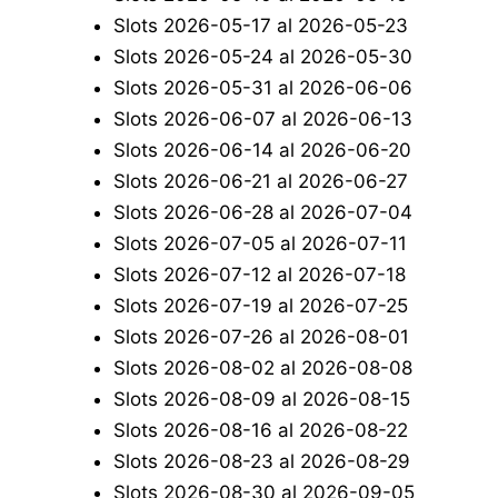
Slots 2026-05-17 al 2026-05-23
Slots 2026-05-24 al 2026-05-30
Slots 2026-05-31 al 2026-06-06
Slots 2026-06-07 al 2026-06-13
Slots 2026-06-14 al 2026-06-20
Slots 2026-06-21 al 2026-06-27
Slots 2026-06-28 al 2026-07-04
Slots 2026-07-05 al 2026-07-11
Slots 2026-07-12 al 2026-07-18
Slots 2026-07-19 al 2026-07-25
Slots 2026-07-26 al 2026-08-01
Slots 2026-08-02 al 2026-08-08
Slots 2026-08-09 al 2026-08-15
Slots 2026-08-16 al 2026-08-22
Slots 2026-08-23 al 2026-08-29
Slots 2026-08-30 al 2026-09-05