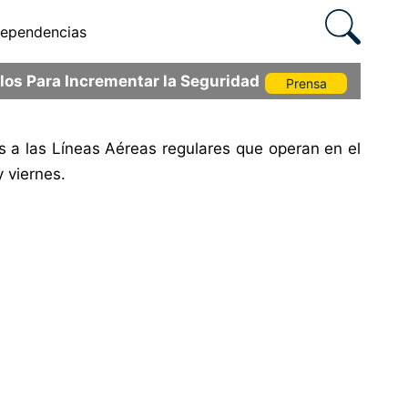
ependencias
os Para Incrementar la Seguridad
Prensa
s a las Líneas Aéreas regulares que operan en el
 viernes.