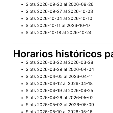
Slots 2026-09-20 al 2026-09-26
Slots 2026-09-27 al 2026-10-03
Slots 2026-10-04 al 2026-10-10
Slots 2026-10-11 al 2026-10-17
Slots 2026-10-18 al 2026-10-24
Horarios históricos 
Slots 2026-03-22 al 2026-03-28
Slots 2026-03-29 al 2026-04-04
Slots 2026-04-05 al 2026-04-11
Slots 2026-04-12 al 2026-04-18
Slots 2026-04-19 al 2026-04-25
Slots 2026-04-26 al 2026-05-02
Slots 2026-05-03 al 2026-05-09
Slots 2026-05-10 al 2026-05-16