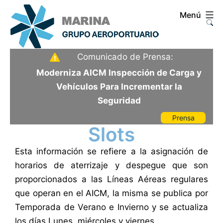
Saltar
Menú
al
contenido
Aeropuerto
Comunicado de Prensa:
Internacional
Moderniza AICM Inspección de Carga y
de
Vehículos Para Incrementar la
la
Seguridad
Ciudad
Prensa
de
Slots
México
Esta información se refiere a la asignación de
horarios de aterrizaje y despegue que son
proporcionados a las Líneas Aéreas regulares
que operan en el AICM, la misma se publica por
Temporada de Verano e Invierno y se actualiza
los días Lunes, miércoles y viernes.